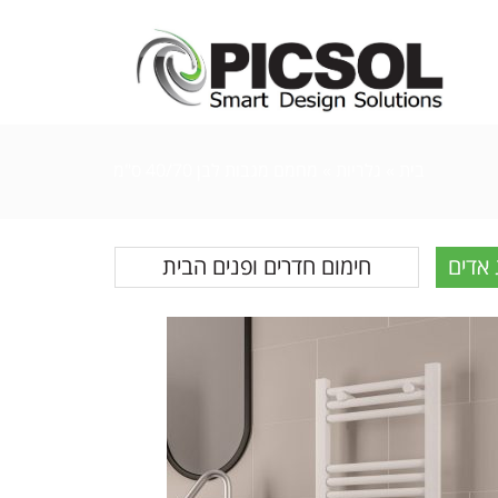
בית
»
גלריות
» מחמם מגבות לבן 40/70 ס"מ
 אדים
חימום חדרים ופנים הבית