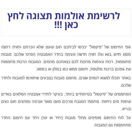
לרשימת אולמות תצוגה לחץ
כאן !!!
גופי החימום של “פיקסול” יכניסו לביתכם חום ונועם שלא הכרתם וחווית רחצה
מסוג חדש..בואו וגלו חוויה חדשה ונעימה בחדר האמבטיה הפרטי שלכם: מגבות
מחוממות, רכות ונעימות מחכות לכם בצאתכם מהמים. המגבות הרכות מחממות
את גופכם ברכות מלטפת, חימום ממש כמו במלון או בספא.
באתר תוכלו למצוא דגמים שונים, מחמם מגבות בצבעים שיתאימו למגבות ולחדר
שלכם.
המחממים של “פיקסול” בטיחותיים ביותר, בעיקר לחדרי אמבטיה המלאים באדים
וטיפות מים ניתזות. מחממי המגבת צורכים מעט מאוד אנרגיה ומפיצים חום נעים
ובריא.
על לוח החימום מוסיפים מתלי מגבות (יחיד או זוגי) ויחד עם
חימום
החדר
מתחממות גם המגבות.