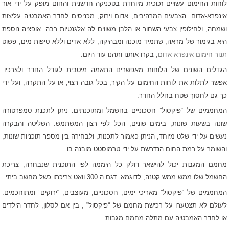
לוחות החימום עשויים זכוכית מיוחדת בטכניקה חדשנית והחום מופק על ידי אור
אינפרא-אדום. הצבעים המרהיבים, אדום וירוק, מכניסים לחדר האמבטיה עליצות
ושמחה, ולחילופין צבעי השחור או הלבן משווים לה אלגנטיות רבה. אופציה נוספת
היא בגימור של מראה, שתמיד מוכנה ומבהיקה, ללא אדים וללא טיפות מים, פשוט
תנור חימום אינפרא
אדום
, בקרו אותנו ותהנו עוד היום
.
הגדלים השונים של הלוחות מאפשרים התאמה מיטבית לגודל החדר ולצרכיו.
אפשר לתלות את לוחות החימום על הקיר, בכל גובה רצוי, או על התקרה, ועל ידי
כך גם לחסוך שטח בחלל החדר.
המחממים של “פיקסול” חסכוניים בחשמל ומתוכנתים. ניתן לתכנת טמפרטורה
שונה בשעות שונות, בימים שונים, הכל לפי רצון המשתמש. השליטה והבקרה
נעשים על ידי שלט מיוחד, הניתן כאמור לתכנות, ולבחירה בין מספר תוכניות שונות,
והשומר על רמת החום הנדרשת על ידי טרמוסטט מובנה בו.
מחמם המגבות יכול להישאר דולק כל היממה לפי התוכנית שנבחרה, צריכת
החשמל שלו ממש ממש קטנה, לדוגמא: דגם ה 300 וואט צריכתו כשל מחשב ביתי.
המחממים של “פיקסול” מאריכי ימים, חסכוניים, מעוצבים, “ירוקים” ומתוחכמים.
לעולם לא תצטערו על רכישת מחמם של “פיקסול” , בין אם לסלון, לחדר הילדים
או לחדר האמבטיה עם מתלה
מחמם מגבות
.